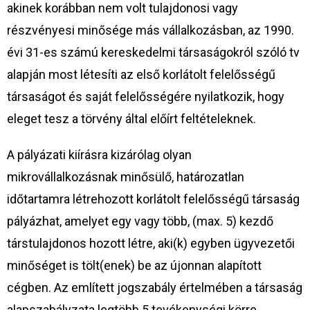
akinek korábban nem volt tulajdonosi vagy
részvényesi minősége más vállalkozásban, az 1990.
évi 31-es számú kereskedelmi társaságokról szóló tv
alapján most létesíti az első korlátolt felelősségű
társaságot és saját felelősségére nyilatkozik, hogy
eleget tesz a törvény által előírt feltételeknek.
A pályázati kiírásra kizárólag olyan
mikrovállalkozásnak minősülő, határozatlan
időtartamra létrehozott korlátolt felelősségű társaság
pályázhat, amelyet egy vagy több, (max. 5) kezdő
társtulajdonos hozott létre, aki(k) egyben ügyvezetői
minőséget is tölt(enek) be az újonnan alapított
cégben. Az említett jogszabály értelmében a társaság
alapszabályzata legtöbb 5 tevékenységi körre