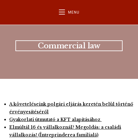
MENU
Commercial law
A követeléseink polgári eljárás keretén belül történő
érvényesítéséről
Gyakorlati útmutató a KFT alapításához
Elmúltál 16 és vállalkoznál? Megoldás: a családi
vállalkozás! (Întreprinderea familială)