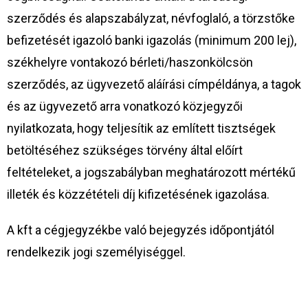
szerződés és alapszabályzat, névfoglaló, a törzstőke
befizetését igazoló banki igazolás (minimum 200 lej),
székhelyre vontakozó bérleti/haszonkölcsön
szerződés, az ügyvezető aláírási címpéldánya, a tagok
és az ügyvezető arra vonatkozó közjegyzői
nyilatkozata, hogy teljesítik az említett tisztségek
betöltéséhez szükséges törvény által előírt
feltételeket, a jogszabályban meghatározott mértékű
illeték és közzétételi díj kifizetésének igazolása.
A kft a cégjegyzékbe való bejegyzés időpontjától
rendelkezik jogi személyiséggel.