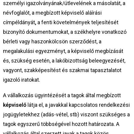
személyi igazolványának/útlevelének a másolatát, a
névfoglalót, a megbízott képviselő aláírási
címpéldányát
,
a fenti követelmények teljesítését
bizonyító dokumentumokat, a székhelyre vonatkozó
bérleti vagy haszonkölcsön szerződést, a
megalakulási egyezményt, a képviselő megbízását
és, szükség esetén, a lakóbizottság beleegyezését,
vagyont, szakképesítést és szakmai tapasztalatot
igazoló iratokat.
A vállalkozás ügyintézését a tagok által megbízott
képviselő
látja el, a javakkal kapcsolatos rendelkezési
jogügyletekhez (adás-vétel, stb) viszont szükséges a
tagok egyszerű többségével hozott határozata. A
vállalkozás által szerzett javak a tagok közös