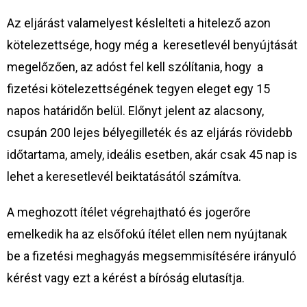
Az eljárást valamelyest késlelteti a hitelező azon
kötelezettsége, hogy még a keresetlevél benyújtását
megelőzően, az adóst fel kell szólítania, hogy a
fizetési kötelezettségének tegyen eleget egy 15
napos határidőn belül. Előnyt jelent az alacsony,
csupán 200 lejes bélyegilleték és az eljárás rövidebb
időtartama, amely, ideális esetben, akár csak 45 nap is
lehet a keresetlevél beiktatásától számítva.
A meghozott ítélet végrehajtható és jogerőre
emelkedik ha az elsőfokú ítélet ellen nem nyújtanak
be a fizetési meghagyás megsemmisítésére irányuló
kérést vagy ezt a kérést a bíróság elutasítja.