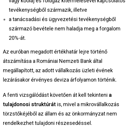
vagy kőolaj és földgáz kitermelésével kapcsolatos
tevékenységből származik, illetve
a tanácsadási és ügyvezetési tevékenységből
származó bevétele nem haladja meg a forgalom
20%-át.
Az euróban megadott értékhatár lejre történő
átszámítása a Romániai Nemzeti Bank által
megállapított, az adott vállalkozás üzleti évének
lezárásakor érvényes deviza árfolyamon történik.
A fenti vizsgálódást követően át kell tekinteni
a
tulajdonosi struktúrát
is, mivel a mikrovállalkozás
törzstőkéjéből az állam és az önkormányzat nem
rendelkezhet tulajdoni részesedéssel.