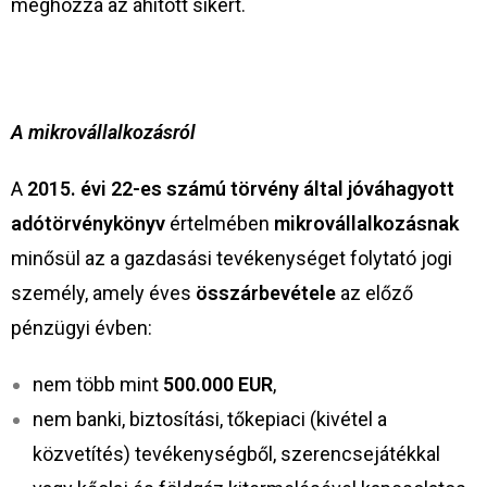
meghozza az áhitott sikert.
A mikrovállalkozásról
A
2015. évi 22-es számú törvény által jóváhagyott
adótörvénykönyv
értelmében
mikrovállalkozásnak
minősül az a gazdasási tevékenységet folytató jogi
személy, amely éves
összárbevétele
az előző
pénzügyi évben:
nem több mint
500.000 EUR
,
nem banki, biztosítási, tőkepiaci (kivétel a
közvetítés) tevékenységből, szerencsejátékkal