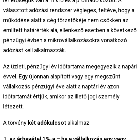
lehetőségük van a mikro és a profitadó között. A
választott adózási rendszer végleges, feltéve, hogy a
működése alatt a cég törzstőkéje nem csökken az
említett határérték alá, ellenkező esetben a következő
pénzügyi évben a mikrovállalkozásokra vonatkozó
adózást kell alkalmazzák.
Az üzleti, pénzügyi év időtartama megegyezik a napári
évvel. Egy újonnan alapított vagy egy megszűnt
vállalkozás pénzügyi éve alatt a naptári év azon
időtartamát értjük, amikor az illető jogi személy
létezett.
A törvény
két adókulcsot
alkalmaz:
az árbevétel 1%-a – ha a vállalkozás egy vagy