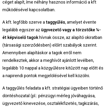
céget alapít, íme néhány hasznos információ a kft
működésével kapcsolatban.
A kft. legfőbb szerve a
taggyűlés
, amelyet évente
legalább egyszer az
ügyvezető vagy a törzstőke ¼-
ét képviselő tagok
hívnak össze, az alapító okiratban
(társasági szerződésben) előírt szabályok szerint.
Amennyiben alapításkor a tagok erről nem
rendelkeztek, akkor a meghívót ajánlott levélben,
legalább 10 nappal a közgyűlésre kitűzött nap előtt és
a napirendi pontok megjelölésével kell közölni.
A taggyűlés feladata a kft. stratégiai ügyeiben történő
döntéshozatal (pl.: pénzügyi mérleg jóváhagyása,
ügyvezető kinevezése, osztalékfizetés, tagkizárás,