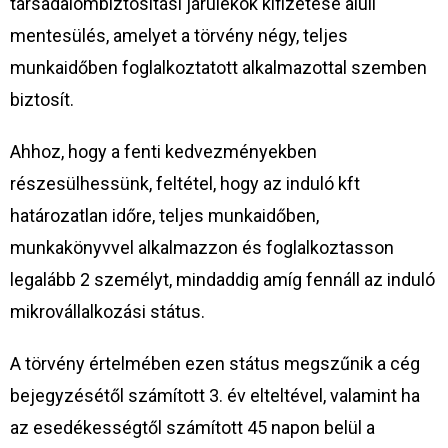
társadalombiztosítási járulékok kifizetése aluli
mentesülés, amelyet a törvény négy, teljes
munkaidőben foglalkoztatott alkalmazottal szemben
biztosít.
Ahhoz, hogy a fenti kedvezményekben
részesülhessünk, feltétel, hogy az induló kft
határozatlan időre, teljes munkaidőben,
munkakönyvvel alkalmazzon és foglalkoztasson
legalább 2 személyt, mindaddig amíg fennáll az induló
mikrovállalkozási státus.
A törvény értelmében ezen státus megszűnik a cég
bejegyzésétől számított 3. év elteltével, valamint ha
az esedékességtől számított 45 napon belül a