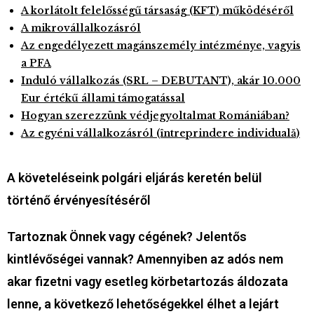
A korlátolt felelősségű társaság (KFT) működéséről
A mikrovállalkozásról
Az engedélyezett magánszemély intézménye, vagyis
a PFA
Induló vállalkozás (SRL – DEBUTANT), akár 10.000
Eur értékű állami támogatással
Hogyan szerezzünk védjegyoltalmat Romániában?
Az egyéni vállalkozásról (întreprindere individuală)
A követeléseink polgári eljárás keretén belül
történő érvényesítéséről
Tartoznak Önnek vagy cégének? Jelentős
kintlévőségei vannak
?
Amennyiben az adós nem
akar fizetni vagy esetleg körbetartozás áldozata
lenne, a következő lehetőségekkel élhet a lejárt