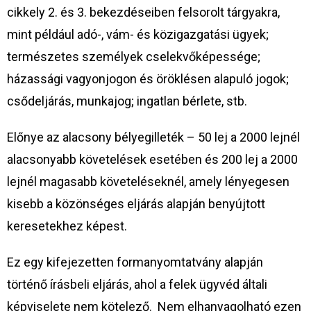
cikkely 2. és 3. bekezdéseiben felsorolt tárgyakra,
mint például adó-, vám- és közigazgatási ügyek;
természetes személyek cselekvőképessége;
házassági vagyonjogon és öröklésen alapuló jogok;
csődeljárás, munkajog; ingatlan bérlete, stb.
Előnye az alacsony bélyegilleték – 50 lej a 2000 lejnél
alacsonyabb követelések esetében és 200 lej a 2000
lejnél magasabb követeléseknél, amely lényegesen
kisebb a közönséges eljárás alapján benyújtott
keresetekhez képest.
Ez egy kifejezetten formanyomtatvány alapján
történő írásbeli eljárás, ahol a felek ügyvéd általi
képviselete nem kötelező. Nem elhanyagolható ezen