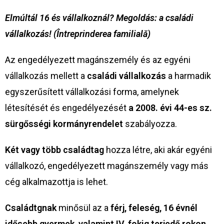
Elmúltál 16 és vállalkoznál? Megoldás: a családi
vállalkozás! (
Întreprinderea familială)
Az engedélyezett magánszemély és az egyéni
vállalkozás mellett a
családi vállalkozás
a harmadik
egyszerűsített vállalkozási forma, amelynek
létesítését és engedélyezését
a 2008. évi 44-es sz.
sürg
ő
sségi kormányrendelet
szabályozza.
Két vagy több családtag
hozza létre, aki akár egyéni
vállalkozó, engedélyezett magánszemély vagy más
cég alkalmazottja is lehet.
Családtgnak
minősül az a
férj, feleség,
16 évnél
idősebb
gyermek, valamint IV. fokig terjedő rokon
,