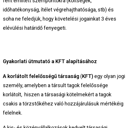
fent említett szempontokra (költségek,
időhatékonyság, ítélet végrehajthatósága, stb) és
soha ne feledjük, hogy követelési jogainkat 3 éves
elévülési határidő fenyegeti.
Gyakorlati útmutató a KFT alapításához
A korlátolt felelősségű társaság
(
KFT)
egy olyan jogi
személy, amelyben a társult tagok felelőssége
korlátolt, hiszen a társasági kötelmekért a tagok
csakis a törzstőkéhez való hozzájárulásuk mértékéig
felelnek.
A kis- és középvállalkozások kedvelt társasági