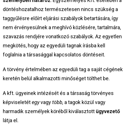
személyben határoz
. Egyszemélyes Kft. esetében a
döntéshozatalhoz természetesen nincs szükség a
taggyűlésre előírt eljárási szabályok betartására, így
nem érvényesülnek a meghívó közlésére, tartalmára,
szavazás rendjére vonatkozó szabályok. Az egyetlen
megkötés, hogy az egyedüli tagnak írásba kell
foglalnia a társasággal kapcsolatos döntéseit.
A törvény értelmében az egyedüli tag a saját cégének
keretén belül alkalmazotti minőséget tölthet be.
A kft. ügyeinek intézését és a társaság törvényes
képviseletét
egy
vagy
több,
a tagok közül vagy
harmadik személyek köréből kiválasztott
ügyvezető
látja el.