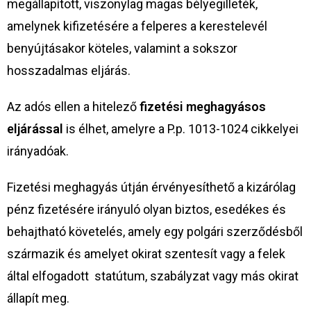
megállapított, viszonylag magas bélyegilleték,
amelynek kifizetésére a felperes a kerestelevél
benyújtásakor köteles, valamint a sokszor
hosszadalmas eljárás.
Az adós ellen a hitelező
fizetési meghagyásos
eljárással
is élhet, amelyre a P.p. 1013-1024 cikkelyei
irányadóak.
Fizetési meghagyás útján érvényesíthető a kizárólag
pénz fizetésére irányuló olyan biztos, esedékes és
behajtható követelés, amely egy polgári szerződésből
származik és amelyet okirat szentesít vagy a felek
által elfogadott statútum, szabályzat vagy más okirat
állapít meg.