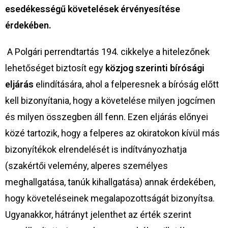
esedékességű követelések érvényesítése
érdekében.
A Polgári perrendtartás 194. cikkelye a hitelezőnek
lehetőséget biztosít egy
közjog szerinti bírósági
eljárás
elindítására, ahol a felperesnek a bíróság előtt
kell bizonyítania, hogy a követelése milyen jogcímen
és milyen összegben áll fenn. Ezen eljárás előnyei
közé tartozik, hogy a felperes az okiratokon kívül más
bizonyítékok elrendelését is indítványozhatja
(szakértői velemény, alperes személyes
meghallgatása, tanúk kihallgatása) annak érdekében,
hogy követeléseinek megalapozottságát bizonyítsa.
Ugyanakkor, hátrányt jelenthet az érték szerint