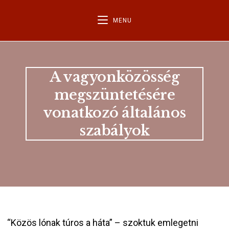
MENU
A vagyonközösség
megszüntetésére
vonatkozó általános
szabályok
“Közös lónak túros a háta” – szoktuk emlegetni