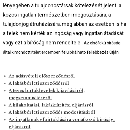
lényegében a tulajdonostársak kötelezését jelenti a
közös ingatlan természetbeni megosztására, a
tulajdonjog átruházására, még abban az esetben is ha
a felek nem kérték az ingóság vagy ingatlan átadását
vagy ezt a bíróság nem rendelte el.
Az elsőfokú bíróság
által kimondott ítélet érdemben felülbírálható fellebbezés útján.
Az
adásvételi előszerződésről
A lakásbérleti szerződésről
A téves birtoklevelek kijavításáról,
megsemmisítéséről
A kilakoltatási, lakáskiürítési eljárásról
A lakásbérleti szerződés modos
í
t
ásáról
Az ingatlanok elbirtoklására vonatkozó bírósági
eljárásról