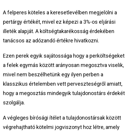
A felperes köteles a keresetlevélben megjelölni a
pertárgy értékét, mivel ez képezi a 3%-os eljárási
illeték alapját. A költségtakarékosság érdekében
tanácsos az adózandó értékre hivatkozni.
Ezen perek egyik sajátossága hogy a perköltségeket
a felek egymás között arányosan megosztva viselik,
mivel nem beszélhetünk egy ilyen perben a
klasszikus értelemben vett perveszteségről amiatt,
hogy a megosztás mindegyik tulajdonostárs érdekét
szolgálja.
A végleges bírósági ítélet a tulajdonostársak között
végrehajtható kötelmi jogviszonyt hoz létre, amely