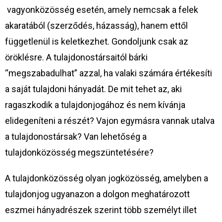
vagyonközösség esetén, amely nemcsak a felek
akaratából (szerződés, házasság), hanem ettől
függetlenül is keletkezhet. Gondoljunk csak az
öröklésre. A tulajdonostársaitól bárki
“megszabadulhat” azzal, ha valaki számára értékesíti
a saját tulajdoni hányadát. De mit tehet az, aki
ragaszkodik a tulajdonjogához és nem kívánja
elidegeníteni a részét? Vajon egymásra vannak utalva
a tulajdonostársak? Van lehetőség a
tulajdonközösség megszüntetésére?
A tulajdonközösség olyan jogközösség, amelyben a
tulajdonjog ugyanazon a dolgon meghatározott
eszmei hányadrészek szerint több személyt illet