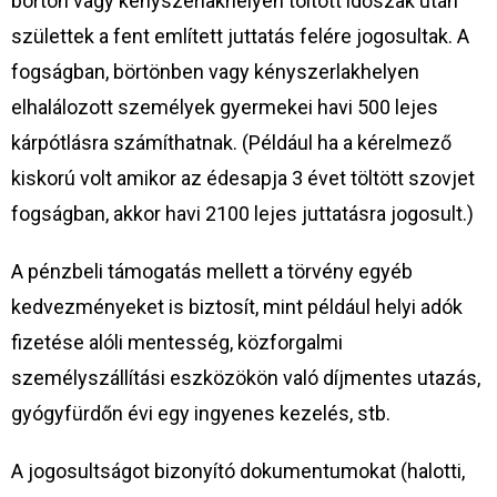
börtön vagy kényszerlakhelyen töltött időszak után
születtek a fent említett juttatás felére jogosultak. A
fogságban, börtönben vagy kényszerlakhelyen
elhalálozott személyek gyermekei havi 500 lejes
kárpótlásra számíthatnak. (Például ha a kérelmező
kiskorú volt amikor az édesapja 3 évet töltött szovjet
fogságban, akkor havi 2100 lejes juttatásra jogosult.)
A pénzbeli támogatás mellett a törvény egyéb
kedvezményeket is biztosít, mint például helyi adók
fizetése alóli mentesség, közforgalmi
személyszállítási eszközökön való díjmentes utazás,
gyógyfürdőn évi egy ingyenes kezelés, stb.
A jogosultságot bizonyító dokumentumokat (halotti,