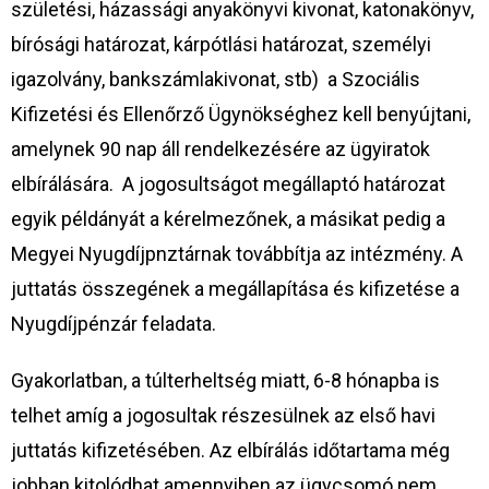
születési, házassági anyakönyvi kivonat, katonakönyv,
bírósági határozat, kárpótlási határozat, személyi
igazolvány, bankszámlakivonat, stb) a Szociális
Kifizetési és Ellenőrző Ügynökséghez kell benyújtani,
amelynek 90 nap áll rendelkezésére az ügyiratok
elbírálására. A jogosultságot megállaptó határozat
egyik példányát a kérelmezőnek, a másikat pedig a
Megyei Nyugdíjpnztárnak továbbítja az intézmény. A
juttatás összegének a megállapítása és kifizetése a
Nyugdíjpénzár feladata.
Gyakorlatban, a túlterheltség miatt, 6-8 hónapba is
telhet amíg a jogosultak részesülnek az első havi
juttatás kifizetésében. Az elbírálás időtartama még
jobban kitolódhat amennyiben az ügycsomó nem