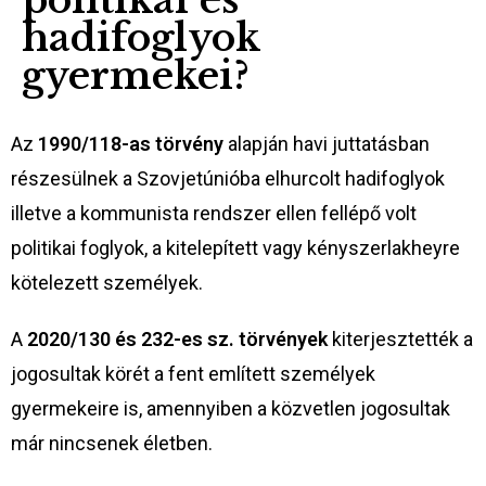
hadifoglyok
gyermekei?
Az
1990/118-as törvény
alapján havi juttatásban
részesülnek a Szovjetúnióba elhurcolt hadifoglyok
illetve a kommunista rendszer ellen fellépő volt
politikai foglyok, a kitelepített vagy kényszerlakheyre
kötelezett személyek.
A
2020/130 és 232-es sz. törvények
kiterjesztették a
jogosultak körét a fent említett személyek
gyermekeire is, amennyiben a közvetlen jogosultak
már nincsenek életben.