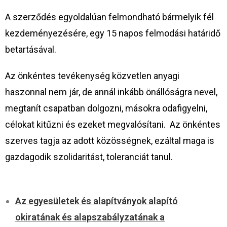
A szerződés egyoldalúan felmondható bármelyik fél
kezdeményezésére, egy 15 napos felmodási határidő
betartásával.
Az önkéntes tevékenység közvetlen anyagi
haszonnal nem jár, de annál inkább önállóságra nevel,
megtanít csapatban dolgozni, másokra odafigyelni,
célokat kitűzni és ezeket megvalósítani. Az önkéntes
szerves tagja az adott közösségnek, ezáltal maga is
gazdagodik szolidaritást, toleranciát tanul.
Az egyesületek és alapítványok alapító
okiratának és alapszabályzatának a