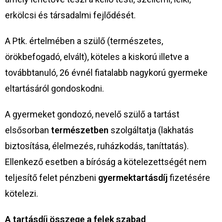
erkölcsi és társadalmi fejlődését.
A Ptk. értelmében a szülő (természetes,
örökbefogadó, elvált), köteles a kiskorú illetve a
továbbtanuló, 26 évnél fiatalabb nagykorú gyermeke
eltartásáról gondoskodni.
A gyermeket gondozó, nevelő szülő a tartást
elsősorban
természetben
szolgáltatja (lakhatás
biztosítása, élelmezés, ruházkodás, taníttatás).
Ellenkező esetben a bíróság a kötelezettségét nem
teljesítő felet pénzbeni
gyermektartásdíj
fizetésére
kötelezi.
A tartásdíj összege a felek szabad