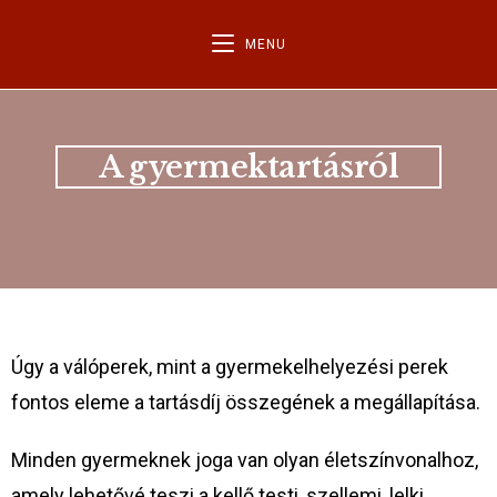
MENU
A gyermektartásról
Úgy a válóperek, mint a gyermekelhelyezési perek
fontos eleme a tartásdíj összegének a megállapítása.
Minden gyermeknek joga van olyan életszínvonalhoz,
amely lehetővé teszi a kellő testi, szellemi, lelki,