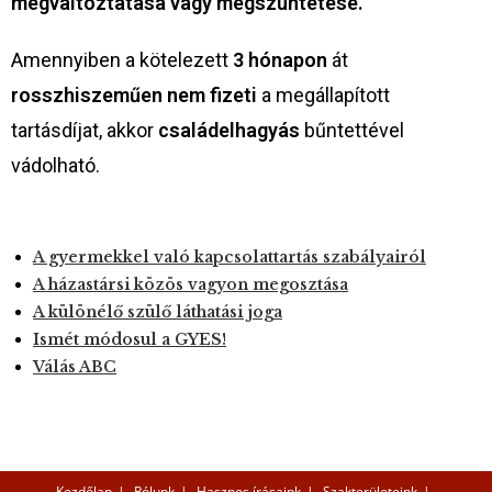
megváltoztatása vagy megszüntetése.
Amennyiben a kötelezett
3 hónapon
át
rosszhiszeműen nem fizeti
a megállapított
tartásdíjat, akkor
családelhagyás
bűntettével
vádolható.
A gyermekkel való kapcsolattartás szabályairól
A házastársi közös vagyon megosztása
A különélő szülő láthatási joga
Ismét módosul a GYES!
Válás ABC
Kezdőlap
Rólunk
Hasznos írásaink
Szakterületeink