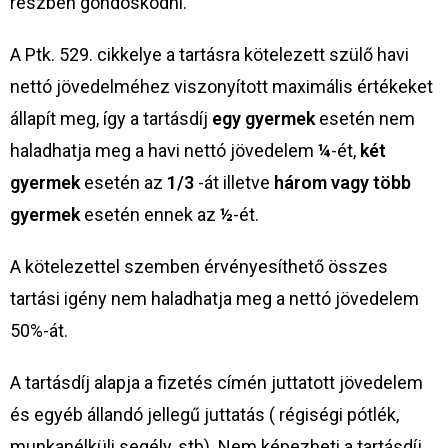
részben gondoskodni.
A Ptk. 529. cikkelye a tartásra kötelezett szülő havi
nettó jövedelméhez viszonyított maximális értékeket
állapít meg, így a tartásdíj
egy gyermek
esetén nem
haladhatja meg a havi nettó jövedelem
¼
-ét,
két
gyermek
esetén az
1/3
-át illetve
három vagy több
gyermek
esetén ennek az
½
-ét.
A kötelezettel szemben érvényesíthető összes
tartási igény nem haladhatja meg a nettó jövedelem
50%-át.
A tartásdíj alapja a fizetés címén juttatott jövedelem
és egyéb állandó jellegű juttatás ( régiségi pótlék,
munkanélküli segély, stb). Nem képezheti a tartásdíj